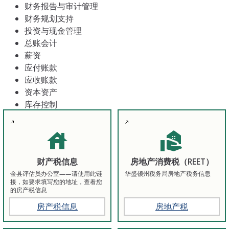
财务报告与审计管理
财务规划支持
投资与现金管理
总账会计
薪资
应付账款
应收账款
资本资产
库存控制
house
real_estate_agent
财产税信息
房地产消费税（REET）
金县评估员办公室——请使用此链
华盛顿州税务局房地产税务信息
接，如要求填写您的地址，查看您
的房产税信息
房产税信息
房地产税