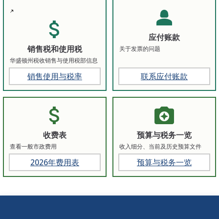
person_2
attach_money
应付账款
销售税和使用税
关于发票的问题
华盛顿州税收销售与使用税部信息
销售使用与税率
联系应付账款
attach_money
camera_enhance
收费表
预算与税务一览
查看一般市政费用
收入细分、当前及历史预算文件
2026年费用表
预算与税务一览