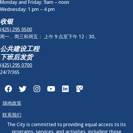
Monday and Friday: 9am – noon
Wednesday:
1 pm
–
4 pm
收银
(425) 295 0500
周一、周三和周五： 上午 9 点至下午 12：30。
公共建设工程
下班后发货
(425) 295 0700
24/7/365
Facebook
Twitter
Instagram
YouTube
LinkedIn
GovDelivery
场地政策
联系我们
The City is committed to providing equal access to its
programs, services, and activities, including those